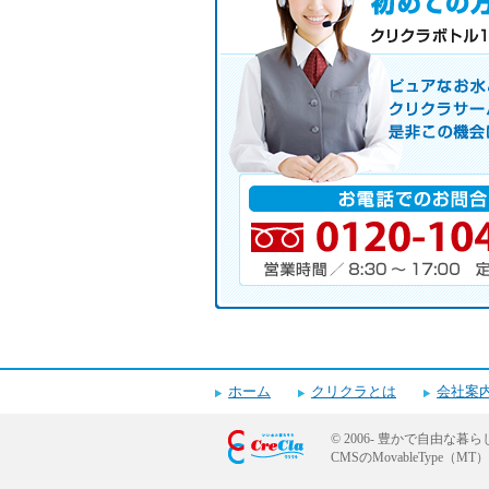
初めての方へ キャンペーン実施
お気軽にお申し込み下さい。
ピュアなお水とお湯も使えるクリクラ
サーバレンタル
ご自宅まで配送
※ご契約なさらなくても結構です。
お電話でのお問合せ
電話番号・営業時間・定休日
ホーム
クリクラとは
会社案
© 2006-
豊かで自由な暮ら
CMSのMovableTyp