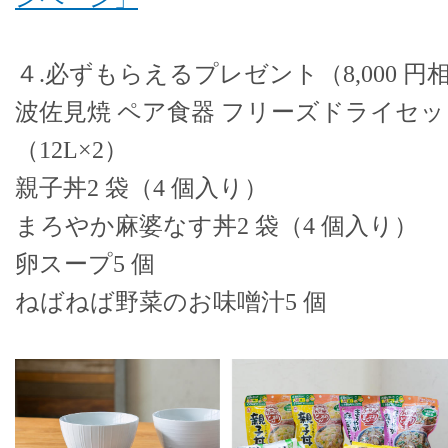
４.必ずもらえるプレゼント（8,000 円
波佐見焼 ペア食器 フリーズドライセッ
（12L×2）
親子丼2 袋（4 個入り）
まろやか麻婆なす丼2 袋（4 個入り）
卵スープ5 個
ねばねば野菜のお味噌汁5 個