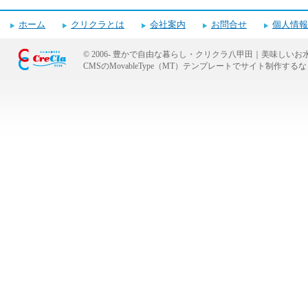
電話番号・営業時間・定休日
ホーム
クリクラとは
会社案内
お問合せ
個人情報
© 2006-
豊かで自由な暮らし・クリクラ八甲田｜美味しいお
CMSのMovableType（MT）テンプレートでサイト制作
キャンペーンお申し込みフォーム