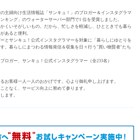
行の主婦向け生活情報誌「サンキュ！」のブロガー＆インスタグラマ
ンキング」のウォーターサーバー部門で1 位を受賞しました。
にかくいそがしいもの。だから、忙しさを軽減し、ひとときでも暮ら
ムがあると便利。
ガーとサンキュ！公式インスタグラマーを対象に「暮らしにゆとりを
す。暮らしにまつわる情報発信＆収集を日々行う"買い物賢者"たち
ブロガー、サンキュ！公式インスタグラマー（全233名）
いるお客様一人一人のおかげです。心より御礼申し上げます。
ることなく、サービス向上に努めて参ります。
たします。