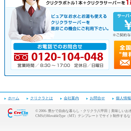
初めての方へ キャンペーン実施中！
お気軽にお申し込み下さい。
ピュアなお水とお湯も使えるクリクラサーバーを是非この機会にご
サーバレンタル
ご自宅まで配送
※ご契約なさらなくても結構です。
お電話でのお問合せ
電話番号・営業時間・定休日
ホーム
クリクラとは
会社案内
お問合せ
個人情報
© 2006-
豊かで自由な暮らし・クリクラ八甲田｜美味しいお
CMSのMovableType（MT）テンプレートでサイト制作