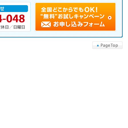
▲PageTop