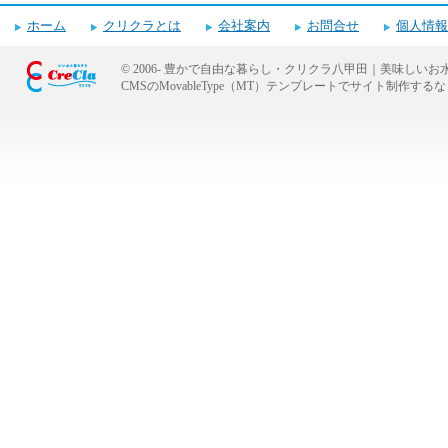
電話番号・営業時間・定休日
ホーム
クリクラとは
会社案内
お問合せ
個人情報
© 2006-
豊かで自由な暮らし・クリクラ八甲田｜美味しいお
CMSのMovableType（MT）テンプレートでサイト制作
キャンペーンお申し込みフォーム