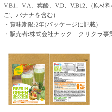
V.B1、V.A、葉酸、V.D、V.B12、(
ご、バナナを含む)
・賞味期限:2年(パッケージに記載)
・販売者:株式会社ナック クリクラ事