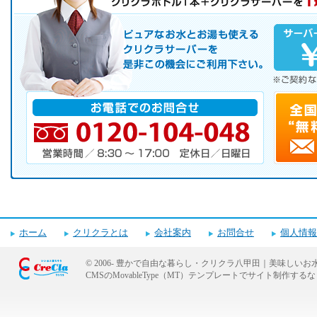
お気軽にお申し込み下さい。
ピュアなお水とお湯も使えるクリクラサーバーを是非この機会にご
サーバレンタル
ご自宅まで配送
※ご契約なさらなくても結構です。
お電話でのお問合せ
電話番号・営業時間・定休日
ホーム
クリクラとは
会社案内
お問合せ
個人情報
© 2006-
豊かで自由な暮らし・クリクラ八甲田｜美味しいお
CMSのMovableType（MT）テンプレートでサイト制作